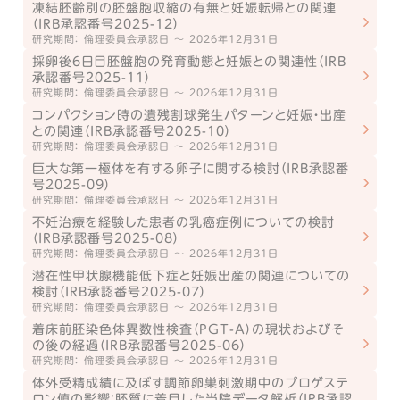
凍結胚齢別の胚盤胞収縮の有無と妊娠転帰との関連
（IRB承認番号2025-12）
研究期間： 倫理委員会承認日 ～ 2026年12月31日
採卵後6日目胚盤胞の発育動態と妊娠との関連性（IRB
承認番号2025-11）
研究期間： 倫理委員会承認日 ～ 2026年12月31日
コンパクション時の遺残割球発生パターンと妊娠・出産
との関連（IRB承認番号2025-10）
研究期間： 倫理委員会承認日 ～ 2026年12月31日
巨大な第一極体を有する卵子に関する検討（IRB承認番
号2025-09）
研究期間： 倫理委員会承認日 ～ 2026年12月31日
不妊治療を経験した患者の乳癌症例についての検討
（IRB承認番号2025-08）
研究期間： 倫理委員会承認日 ～ 2026年12月31日
潜在性甲状腺機能低下症と妊娠出産の関連についての
検討（IRB承認番号2025-07）
研究期間： 倫理委員会承認日 ～ 2026年12月31日
着床前胚染色体異数性検査（PGT-A）の現状およびそ
の後の経過（IRB承認番号2025-06）
研究期間： 倫理委員会承認日 ～ 2026年12月31日
体外受精成績に及ぼす調節卵巣刺激期中のプロゲステ
ロン値の影響：胚質に着目した当院データ解析（IRB承認