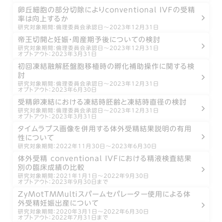
卵丘細胞の部分切除によりconventional IVFの受精
率は向上するか
研究対象期間：倫理委員会承認日～2023年12月31日
帝王切開と妊娠・周産期予後についての検討
研究対象期間：倫理委員会承認日～2023年12月31日
オプトアウト：2023年3月31日
初回凍結融解胚盤胞移植時の孵化補助操作に関する検
討
研究対象期間：倫理委員会承認日～2023年12月31日
オプトアウト：2023年6月30日
受精卵凍結における凍結時胚齢と凍結時直径の検討
研究対象期間：倫理委員会承認日～2023年12月31日
オプトアウト：2023年3月31日
タイムラプス画像を併用する体外受精結果説明の有用
性について
研究対象期間：2022年11月30日～2023年6月30日
体外受精 conventional IVFにおける精液検査結果
別の臨床成績の比較
研究対象期間：2021年1月1日～2022年9月30日
オプトアウト：2023年9月30日まで
ZyMotTMMultiスパームセパレーター使用による体
外受精妊娠出産について
研究対象期間：2020年3月1日～2022年6月30日
オプトアウト：2022年7月31日まで