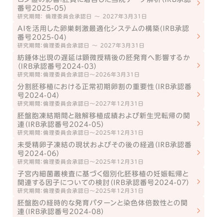
番号2025-05）
研究期間： 倫理委員会承認日 ～ 2027年3月31日
AIを活用した卵巣刺激最適化システムの構築(IRB承認
番号2025-04)
研究期間：倫理委員会承認日 ～ 2027年3月31日
紡錘体出現の遅延は顕微授精後の胚発育へ影響するか
（IRB承認番号2024-03）
研究期間：倫理委員会承認日～2026年3月31日
分割胚移植における正常初期卵割の重要性（IRB承認番
号2024-04）
研究期間：倫理委員会承認日～2027年12月31日
胚盤胞凍結期間と融解移植成績および新生児転帰の関
連（IRB承認番号2024-05）
研究期間：倫理委員会承認日～2025年12月31日
未受精卵子凍結の現状およびその後の経過（IRB承認番
号2024-06）
研究期間：倫理委員会承認日～2025年12月31日
子宮内細菌叢検査に基づく個別化胚移植の妊娠転帰と
関連する因子についての検討（IRB承認番号2024-07）
研究期間：倫理委員会承認日～2025年12月31日
胚盤胞の経時的な発育パターンと染色体倍数性との関
連（IRB承認番号2024-08）