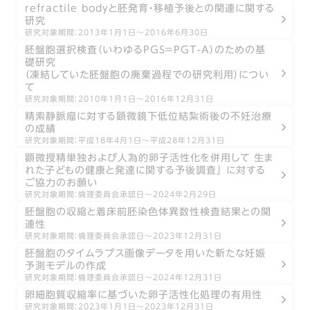
refractile bodyと胚発育・移植予後との関連に関する
研究
研究対象期間：2013年1月1日〜2016年6月30日
胚盤胞選択検査（いわゆるPGS＝PGT-A）のための基
礎研究
（凍結していた胚盤胞の廃棄過程での研究利用）につい
て
研究対象期間：2010年1月1日〜2016年12月31日
精索静脈瘤に対する顕微鏡下低位結紮術後の不妊治療
の成績
研究対象期間：平成18年4月1日～平成28年12月31日
顕微授精単独および人為的卵子活性化を併用して 生ま
れた子どもの健康と発達に関する予後調査」 に対する
ご協力のお願い
研究対象期間：倫理委員会承認日～2024年2月29日
胚盤胞の収縮と着床前胚染色体異数性検査結果との関
連性
研究対象期間：倫理委員会承認日～2023年12月31日
胚盤胞のタイムラプス画像データを用いた新たな妊娠
予測モデルの作成
研究対象期間：倫理委員会承認日～2024年12月31日
卵細胞質収縮率に基づいた卵子活性化処理の有用性
研究対象期間：2023年1月1日～2023年12月31日