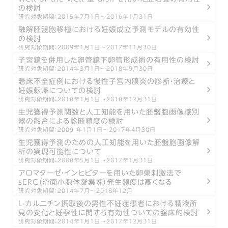
の検討
研究対象期間：2015年7月1日〜2016年1月31日
融解胚盤胞移植における妊娠成立予測モデルの有効性
の検討
研究対象期間：2009年1月1日〜2017年11月30日
子宮鏡を併用した卵管鏡下卵管形成術の有用性の検討
研究対象期間：2014年3月1日〜2018年9月30日
着床不全症例における慢性子宮内膜炎の診断・治療と
妊娠転帰についての検討
研究対象期間：2018年1月1日〜2018年12月31日
生児獲得予測関数と人工知能を用いた胚盤胞画像識別
器の融合による診断精度の検討
研究対象期間：2009 年1月1日〜2017年4月30日
生児獲得予測のための人工知能を用いた胚盤胞画像解
析の実現可能性について
研究対象期間：2008年5月1日〜2017年1月31日
アロマターゼ・インヒビターを用いた卵巣刺激法で
sERC（滑面小胞体凝集塊）発生頻度は高くなる
研究対象期間：2014年7月〜2018年12月
L-カルニチン摂取後の男性不妊症患者における精液所
見の変化と妊孕性に関する有効性ついての臨床的検討
研究対象期間：2014年1月1日～2017年12月31日