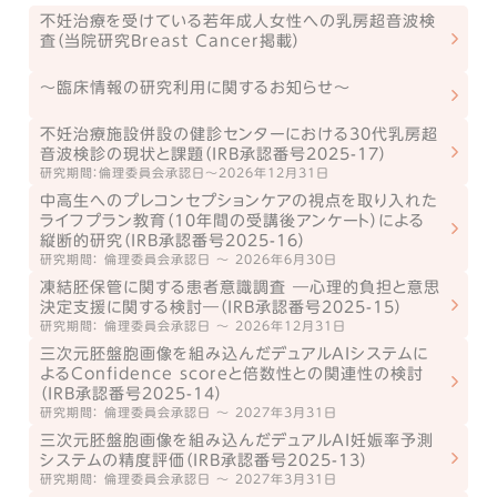
不妊治療を受けている若年成人女性への乳房超音波検
査（当院研究Breast Cancer掲載）
〜臨床情報の研究利用に関するお知らせ〜
不妊治療施設併設の健診センターにおける30代乳房超
音波検診の現状と課題（IRB承認番号2025-17）
研究期間：倫理委員会承認日～2026年12月31日
中高生へのプレコンセプションケアの視点を取り入れた
ライフプラン教育（10年間の受講後アンケート）による
縦断的研究（IRB承認番号2025-16）
研究期間： 倫理委員会承認日 ～ 2026年6月30日
凍結胚保管に関する患者意識調査 ―心理的負担と意思
決定支援に関する検討―（IRB承認番号2025-15）
研究期間： 倫理委員会承認日 ～ 2026年12月31日
三次元胚盤胞画像を組み込んだデュアルAIシステムに
よるConfidence scoreと倍数性との関連性の検討
（IRB承認番号2025-14）
研究期間： 倫理委員会承認日 ～ 2027年3月31日
三次元胚盤胞画像を組み込んだデュアルAI妊娠率予測
システムの精度評価（IRB承認番号2025-13）
研究期間： 倫理委員会承認日 ～ 2027年3月31日