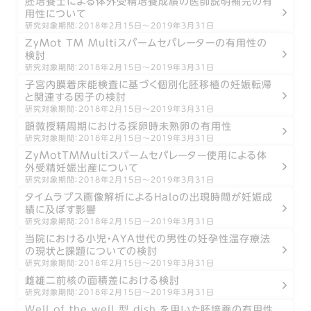
胚培養士による体外受精培養成績の医師説明補完の有
用性について
研究対象期間：2018年2月15日〜2019年3月31日
ZyMot TM Multiスパームセパレーターの有用性の
検討
研究対象期間：2018年2月15日〜2019年3月31日
子宮内膜着床能検査に基づく個別化胚移植の妊娠転帰
と関連する因子の検討
研究対象期間：2018年2月15日〜2019年3月31日
顕微授精周期における採卵時未熟卵の有用性
研究対象期間：2018年2月15日〜2019年3月31日
ZyMotTMMultiスパームセパレーター使用による体
外受精妊娠出産について
研究対象期間：2018年2月15日〜2019年3月31日
タイムラプス画像解析によるHaloの出現時間が妊娠成
績に及ぼす影響
研究対象期間：2018年2月15日〜2019年3月31日
当院における小児・AYA世代の男性の妊孕性温存療法
の現状と課題についての検討
研究対象期間：2018年2月15日〜2019年3月31日
雌雄二前核の面積差における検討
研究対象期間：2018年2月15日〜2019年3月31日
Ｗell of the well 型 dish を用いた胚培養の有用性