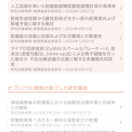
人工知能を用いた胚盤胞面積胚盤胞面積計測の有用性
研究対象期間：倫理委員会承認日～2024年12月31日
前核形成初期から雌性前核が大きい胚の胚発育および
移植予後に関する検討
研究対象期間：倫理委員会承認日～2024年3月31日
胚盤胞の収縮と妊娠および生児獲得との関連性
研究対象期間：倫理委員会承認日～2024年12月31日
マイクロ流体技術（ZyMōtスパームセパレーター）と 従
来法（密度勾配法、Swim-up法）による精子調整を行っ
た場合の 不妊治療成績の比較に関する多機関共同研
究
研究対象期間：倫理委員会承認日～2025年3月31日
オプトアウト期間が終了した研究報告
凍結融解後の胚盤胞における細胞突出箇所数と妊娠率
との関係
研究対象期間：2018年2月15日〜2019年3月31日
胚盤胞発育へ与える一時的な温度変化の影響
研究対象期間：2018年2月15日〜2019年3月31日