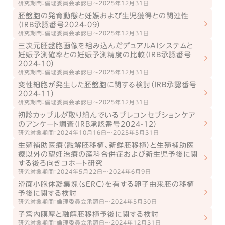
研究期間：倫理委員会承認日～2025年12月31日
胚盤胞の発育動態と妊娠および生児獲得との関連性
（IRB承認番号2024-09）
研究期間：倫理委員会承認日～2025年12月31日
三次元胚盤胞画像を組み込んだデュアルAIシステムと
妊娠予測確率との妊娠予測精度の比較（IRB承認番号
2024-10）
研究期間：倫理委員会承認日～2025年12月31日
変性細胞が発生した胚盤胞に関する検討（IRB承認番号
2024-11）
研究期間：倫理委員会承認日～2025年12月31日
初診カップルが取り組んでいるプレコンセプションケア
のアンケート調査（IRB承認番号2024-12）
研究対象期間：2024年10月16日～2025年5月31日
生殖補助医療（融解胚移植、新鮮胚移植）と生殖補助医
療以外の望妊治療の産科合併症および新生児予後に関
する後ろ向きコホート研究
研究対象期間：2024年5月22日～2024年6月9日
滑面小胞体凝集塊（sERC）を有する卵子由来胚の移植
予後に関する検討
研究対象期間：倫理委員会承認日～2024年5月30日
子宮内膜厚と融解胚移植予後に関する検討
研究対象期間：倫理委員会承認日～2024年12月31日