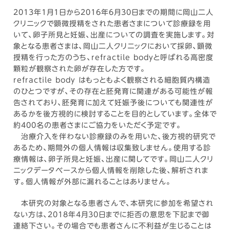
2013年1月1日から2016年6月30日までの期間に岡山二人
クリニックで顕微授精をされた患者さまについて診療録を用
いて、卵子所見と妊娠、出産についての調査を実施します。対
象となる患者さまは、岡山二人クリニックにおいて採卵、顕微
授精を行った方のうち、refractile bodyと呼ばれる高密度
顆粒が観察された卵が存在した方です。
refractile body はもっともよく観察される細胞質内構造
のひとつですが、その存在と胚発育に関連がある可能性が報
告されており、胚発育に加えて妊娠予後についても関連性が
あるかを後方視的に検討することを目的としています。全体で
約400名の患者さまにご協力をいただく予定です。
治療介入を伴わない診療録のみを用いた、後方視的研究で
あるため、期間外の個人情報は収集致しません。使用する診
療情報は、卵子所見と妊娠、出産に関してです。岡山二人クリ
ニックデータベースから個人情報を削除した後、解析されま
す。個人情報が外部に漏れることはありません。
本研究の対象となる患者さんで、本研究に参加を希望され
ない方は、2018年4月30日までに拒否の意思を下記まで御
連絡下さい。その場合でも患者さんに不利益が生じることは