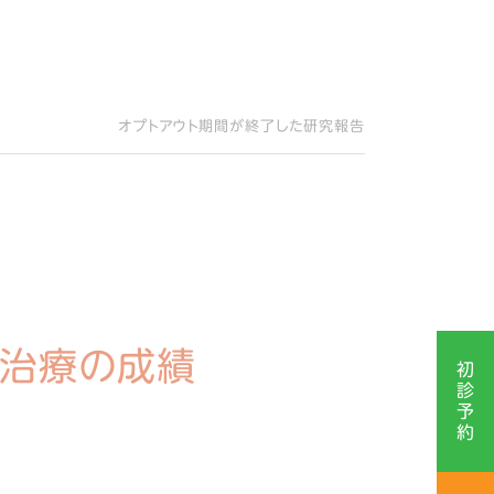
オプトアウト期間が終了した研究報告
治療の成績
初
診
予
約