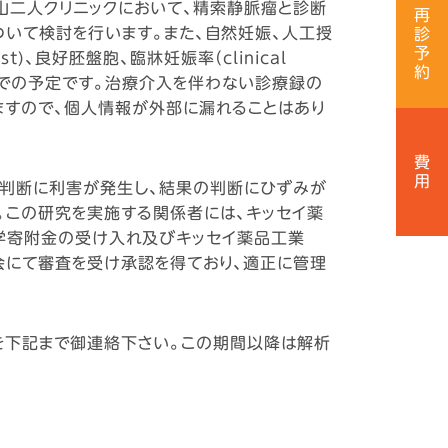
山二人クリニックにおいて、精索静脈瘤と診断
再
いて検討を行います。また、自然妊娠、人工授
診
予
)、良好胚盤胞、臨牀妊娠率（clinical
約
2月28日までの予定です。治療介入を伴わない診療録の
ますので、個人情報が外部に漏れることはあり
費
用
の判断に利害が発生し、結果の判断にひずみが
。この研究を実施する関係者には、キッセイ薬
ら奨学寄附金の受け入れ及びキッセイ薬品工業
会にて審査を受け承認を得ており、適正に管理
を下記まで御連絡下さい。この期間以降は解析