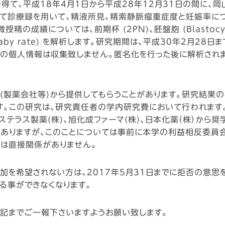
て、平成18年4月1日から平成28年12月31日の間に、岡
て診療録を用いて、精液所見、精索静脈瘤重症度と妊娠率につ
成績については、前期杯 (2PN)、胚盤胞 (Blastocyst
home baby rate) を解析します。研究期間は、平成30年
外の個人情報は収集致しません。匿名化を行った後に解析され
(製薬会社等)から提供してもらうことがあります。研究結果
す。この研究は、研究責任者の学内研究費において行われます
、アステラス製薬(株)、旭化成ファーマ(株)、日本化薬（株）か
れがありますが、このことについては事前に本学の利益相反委員
とは直接関係がありません。
を希望されない方は、2017年5月31日までに拒否の意思
る事ができなくなります。
記までご一報下さいますようお願い致します。