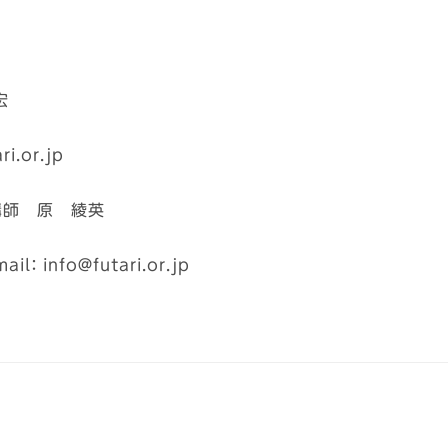
宏
i.or.jp
師 原 綾英
l： info＠futari.or.jp