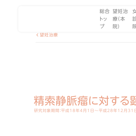
総合
望妊治
トッ
療（本
プ
院）
望妊治療
精索静脈瘤に対する
研究対象期間：平成18年4月1日～平成28年12月31