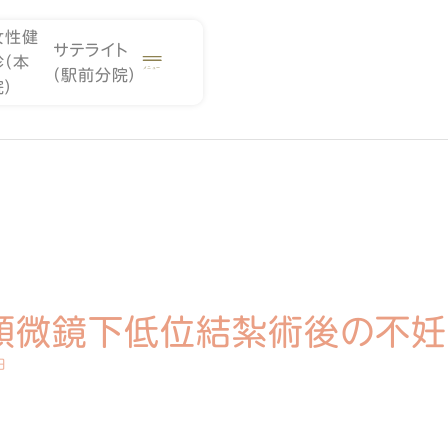
女性健
サテライト
診（本
（駅前分院）
院）
顕微鏡下低位結紮術後の不妊
日