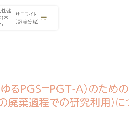
女性健
サテライト
診（本
（駅前分院）
院）
ゆるPGS＝PGT-A）のため
の廃棄過程での研究利用）に