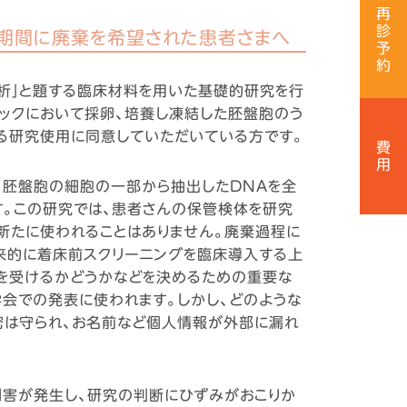
再
診
での期間に廃棄を希望された患者さまへ
予
約
解析」と題する臨床材料を用いた基礎的研究を行
ニックにおいて採卵、培養し凍結した胚盤胞のう
ける研究使用に同意していただいている方です。
費
用
、胚盤胞の細胞の一部から抽出したDNAを全
す。この研究では、患者さんの保管検体を研究
新たに使われることはありません。廃棄過程に
来的に着床前スクリーニングを臨床導入する上
査を受けるかどうかなどを決めるための重要な
学会での発表に使われます。しかし、どのような
密は守られ、お名前など個人情報が外部に漏れ
利害が発生し、研究の判断にひずみがおこりか