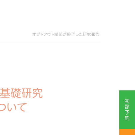
オプトアウト期間が終了した研究報告
の基礎研究
初
ついて
診
予
約