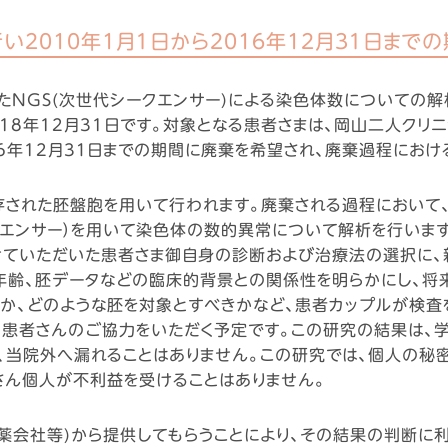
い2010年1月１日から2016年12月3１日ま
たNGS(次世代シークエンサー)による染色体数についての
18年12月31日です。対象となる患者さまは、岡山二人クリ
016年12月3１日までの期間に廃棄を希望され、廃棄過程にお
存された胚盤胞を用いて行われます。廃棄される過程において
クエンサー）を用いて染色体の数的異常について解析を行いま
せていただいた患者さま御自身の診断および治療法の選択に、
年齢、胚データなどの臨床的背景との関係性を明らかにし、将
か、どのような胚を対象とすべきかなど、患者カップルが検
の患者さんのご協力をいただく予定です。この研究の結果は、
、当院外へ漏れることはありません。この研究では、個人の秘
さん個人が不利益を受けることはありません。
薬会社等)から提供してもらうことにより、その結果の判断に