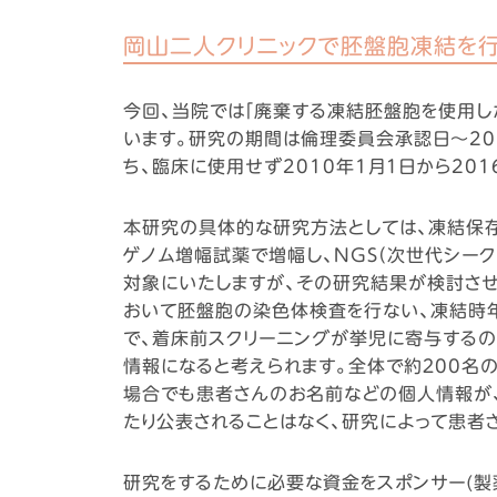
岡山二人クリニックで胚盤胞凍結を行
今回、当院では「廃棄する凍結胚盤胞を使用し
います。研究の期間は倫理委員会承認日〜20
ち、臨床に使用せず2010年1月１日から2
本研究の具体的な研究方法としては、凍結保
ゲノム増幅試薬で増幅し、NGS（次世代シー
対象にいたしますが、その研究結果が検討さ
おいて胚盤胞の染色体検査を行ない、凍結時
で、着床前スクリーニングが挙児に寄与するの
情報になると考えられます。全体で約２00名
場合でも患者さんのお名前などの個人情報が
たり公表されることはなく、研究によって患者
研究をするために必要な資金をスポンサー(製