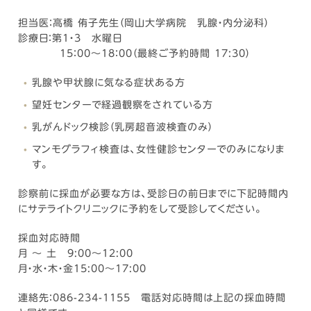
担当医：高橋 侑子先生（岡山大学病院 乳腺・内分泌科）
診療日：第1・3 水曜日
15：00～18：00（最終ご予約時間 17:30）
乳腺や甲状腺に気なる症状ある方
望妊センターで経過観察をされている方
乳がんドック検診（乳房超音波検査のみ）
マンモグラフィ検査は、女性健診センターでのみになりま
す。
診察前に採血が必要な方は、受診日の前日までに下記時間内
にサテライトクリニックに予約をして受診してください。
採血対応時間
月 ～ 土 9:00～12:00
月・水・木・金15:00～17:00
連絡先：086-234-1155 電話対応時間は上記の採血時間