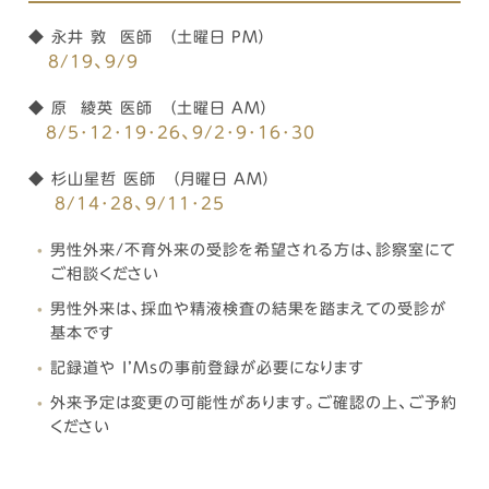
◆ 永井 敦 医師 （土曜日 PM）
8
/19、9
/9
◆ 原 綾英 医師 （土曜日 AM）
8
/5･12･19･26、9
/2･9･16･30
◆ 杉山星哲 医師 （月曜日 AM）
8
/14･28、9
/11･25
男性外来/不育外来の受診を希望される方は、診察室にて
ご相談ください
男性外来は、採血や精液検査の結果を踏まえての受診が
基本です
記録道や I’Msの事前登録が必要になります
外来予定は変更の可能性があります。ご確認の上、ご予約
ください