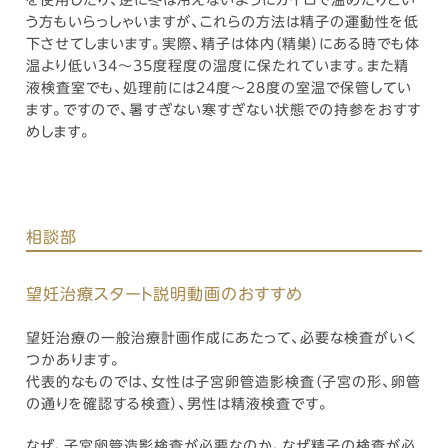
を使用したり、逆に冬は冷えないようにカイロで温めたりとい
う方もいらっしゃいますが、これらの方法は精子の運動性を低
下させてしまいます。実際、精子は体内（精巣）にある時でも体
温より低い34～35度程度の温度に保たれています。また精
液検査室でも、処理前には24度～28度の室温で保管してい
ます。ですので、暑すぎない寒すぎない状態での持参をおすす
めします。
相談部
望妊治療スタート説明動画のおすすめ
望妊治療の一般治療計画作成にあたって、必要な検査がいく
つかあります。
代表的なものでは、女性は子宮卵管造影検査（子宮の形、卵管
の通りを確認する検査）、男性は精液検査です。
なぜ、子宮卵管造影検査が必要なのか、なぜ精子の検査が必