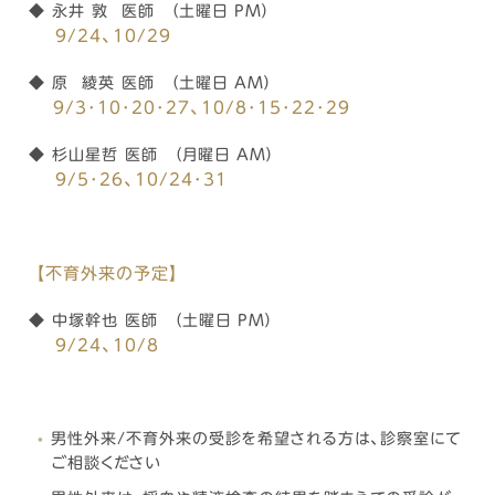
◆ 永井 敦 医師 （土曜日 PM）
9
/24
、10/29
◆ 原 綾英 医師 （土曜日 AM）
9
/3･10･20･27、10
/8･15･22･29
◆ 杉山星哲 医師 （月曜日 AM）
9
/5･26、10
/24･31
【不育外来の予定】
◆ 中塚幹也 医師 （土曜日 PM）
9
/24、10/8
男性外来/不育外来の受診を希望される方は、診察室にて
ご相談ください