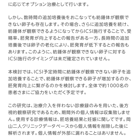
に応じてオプション治療として行います。
しかし、数時間の追加培養後をおこなっても紡錘体が観察で
きない卵子も存在します。その場合、さらに追加培養を続け、
紡錘体が観察できるようになってからICSI施行することで、受
精率、胚発育が向上するとの報告がある一方、長時間の追加
培養後では卵子の老化により、胚発育が低下するとの報告も
あります。このように、紡錘体が観察できない卵子に対する
ICSI施行のタイミングは未だ確定されていません。
本検討では、ICSI予定時間に紡錘体が観察できない卵子を追
加培養することで、紡錘体が観察できる卵子が増加するのか、
胚発育向上に繋がるのかを検討します。全体で約1000名の
患者さまにご協力をいただく予定です。
この研究は、治療介入を伴わない診療録のみを用いた、後方
視的観察研究であるため、期間外の個人情報は収集致しませ
ん。使用する診療情報は、胚培養結果と妊娠に関してです。岡
山二人クリニックデータベースから個人情報を削除した後に
解析されます。個人情報が外部に漏れることはありません。