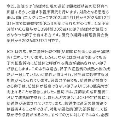
今回、当院では「紡錘体出現の遅延は顕微授精後の胚発育へ
影響するか」と題する臨床研究を行います。対象となる患者さ
まは、岡山二人クリニックで2024年1月1日から2025年12月
31日までに顕微授精（ICSI）を受けられた方のうち、ICSI予定
時間（hCG投与から39時間30分後）に卵子紡錘体が確認で
きなかった卵子を有する方です。研究の期間は倫理委員会承
認日から2026年3月31日です。
ICSIは通常、第二減数分裂中期（MⅡ期）に到達した卵子（成熟
卵）に対して行います。しかし、なかには成熟卵であっても卵
子の細胞質内に紡錘体と呼ばれる構造が観察されない卵子
が存在します。このような場合、卵子の細胞質の成熟と核の成
熟が一致していない可能性が考えられ、胚発育に影響する可
能性が考えられています。過去の学会でも、紡錘体が観察で
きる卵子は、紡錘体が観察できない卵子よりICSIの胚発育が
向上することを報告しました。当院では、採卵後の成熟確認に
おいて成熟卵であれば、ほとんどの場合はICSI予定時間には
紡錘体が確認されています。また、紡錘体は通常の顕微鏡で
は観察することができず、特別な顕微鏡（偏光顕微鏡）にて観
察を行う必要があるため、すべての方に対してではなく、必要