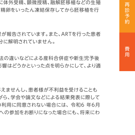
に体外受精、顕微授精、融解胚移植などの生殖
再
植法には、受精卵をいったん凍結保存してから胚移植を行
診
予
約
報告されています。また、ARTを行った患者
分に解明されていません。
費
用
療法の違いなどによる産科合併症や新生児予後
響はどうかといった点を明らかにして、より適
与えませんし、患者様が不利益を受けることも
がら、学会や論文などによる結果発表に際して
利用に同意されない場合には、 令和6 年6月
究への参加をお断りになった場合にも、将来にわ