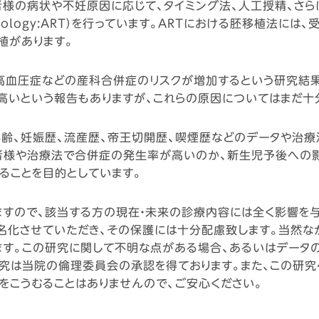
様の病状や不妊原因に応じて、タイミング法、人工授精、さら
e Technology:ART）を行っています。ARTにおける胚移
植があります。
血圧症などの産科合併症のリスクが増加するという研究結果が
高いという報告もありますが、これらの原因についてはまだ十
年齢、妊娠歴、流産歴、帝王切開歴、喫煙歴などのデータや治
者様や治療法で合併症の発生率が高いのか、新生児予後への影
ることを目的としています。
ますので、該当する方の現在・未来の診療内容には全く影響を
名化させていただき、その保護には十分配慮致します。当然な
す。この研究に関して不明な点がある場合、あるいはデータの
研究は当院の倫理委員会の承認を得ております。また、この研
をこうむることはありませんので、ご安心ください。