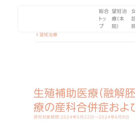
総合
望妊治
トッ
療（本
プ
院）
望妊治療
生殖補助医療（融解
療の産科合併症およ
研究対象期間：2024年5月22日～2024年6月9日