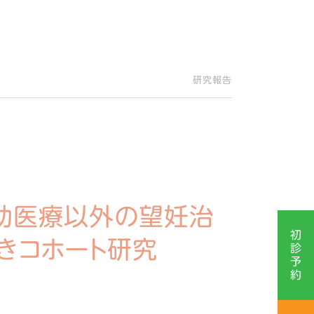
研究報告
助医療以外の望妊治
初
きコホート研究
診
予
約