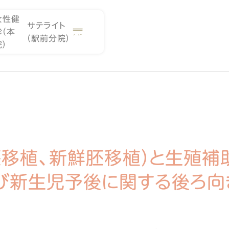
女性健
サテライト
診（本
（駅前分院）
院）
胚移植、新鮮胚移植）と生殖補
び新生児予後に関する後ろ向