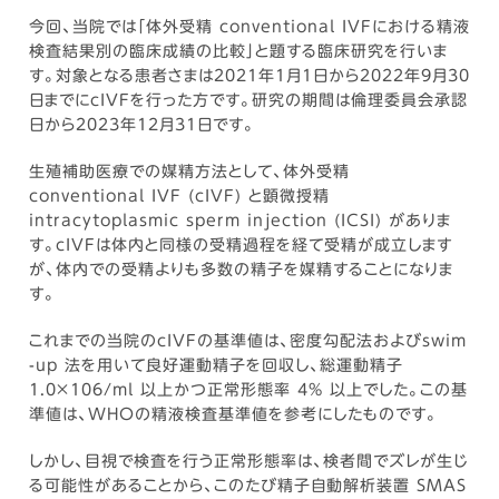
今回、当院では「体外受精 conventional IVFにおける精液
検査結果別の臨床成績の比較」と題する臨床研究を行いま
す。対象となる患者さまは2021年1月1日から2022年9月30
日までにcIVFを行った方です。研究の期間は倫理委員会承認
日から2023年12月31日です。
生殖補助医療での媒精方法として、体外受精
conventional IVF (cIVF) と顕微授精
intracytoplasmic sperm injection (ICSI) がありま
す。cIVFは体内と同様の受精過程を経て受精が成立します
が、体内での受精よりも多数の精子を媒精することになりま
す。
これまでの当院のcIVFの基準値は、密度勾配法およびswim
-up 法を用いて良好運動精子を回収し、総運動精子
1.0×106/ml 以上かつ正常形態率 4% 以上でした。この基
準値は、WHOの精液検査基準値を参考にしたものです。
しかし、目視で検査を行う正常形態率は、検者間でズレが生じ
る可能性があることから、このたび精子自動解析装置 SMAS