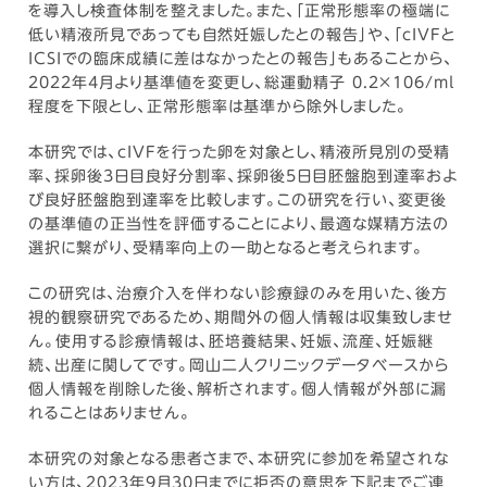
を導入し検査体制を整えました。また、「正常形態率の極端に
低い精液所見であっても自然妊娠したとの報告」や、「cIVFと
ICSIでの臨床成績に差はなかったとの報告」もあることから、
2022年4月より基準値を変更し、総運動精子 0.2×106/ml
程度を下限とし、正常形態率は基準から除外しました。
本研究では、cIVFを行った卵を対象とし、精液所見別の受精
率、採卵後3日目良好分割率、採卵後5日目胚盤胞到達率およ
び良好胚盤胞到達率を比較します。この研究を行い、変更後
の基準値の正当性を評価することにより、最適な媒精方法の
選択に繋がり、受精率向上の一助となると考えられます。
この研究は、治療介入を伴わない診療録のみを用いた、後方
視的観察研究であるため、期間外の個人情報は収集致しませ
ん。使用する診療情報は、胚培養結果、妊娠、流産、妊娠継
続、出産に関してです。岡山二人クリニックデータベースから
個人情報を削除した後、解析されます。個人情報が外部に漏
れることはありません。
本研究の対象となる患者さまで、本研究に参加を希望されな
い方は、2023年9月30日までに拒否の意思を下記までご連