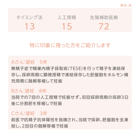
単位：名
タイミング法
人工授精
生殖補助医療
13
15
72
特に印象に残った方をご紹介します
Aさん：望妊 5年
無精子症で精巣内精子採取術(TESE)を行って精子を凍結保
存し、採卵周期に顕微授精で凍結保存した胚盤胞をホルモン補
充周期に融解移植して妊娠
Bさん：望妊 8年
当院での7回の人工授精で妊娠せず、初回採卵周期の採卵3日
後に分割胚を移植しで妊娠
Cさん：望妊 3年
前医で抗精子抗体陽性を指摘され、当院で採卵、胚盤胞を全凍
結し、2回目の融解移植で妊娠