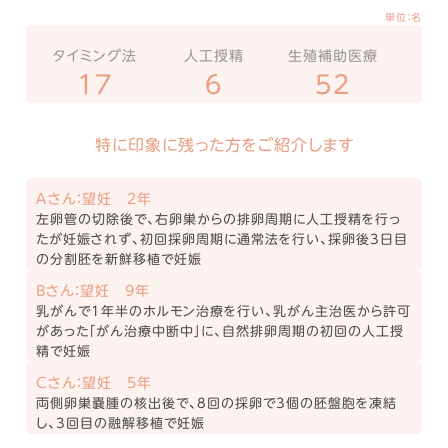
単位：名
タイミング法
人工授精
生殖補助医療
17
6
52
特に印象に残った方をご紹介します
Ａさん：望妊 2年
左卵管の切除後で、右卵巣からの排卵周期に人工授精を行っ
たが妊娠されず、初回採卵周期に通常法を行い、採卵後3日目
の分割胚を新鮮移植で妊娠
Bさん：望妊 9年
乳がんで1年半のホルモン治療を行い、乳がん主治医から許可
があった「がん治療中断中」に、自然排卵周期の初回の人工授
精で妊娠
Cさん：望妊 5年
両側卵巣嚢腫の核出後で、8回の採卵で3個の胚盤胞を凍結
し、3回目の融解移植で妊娠