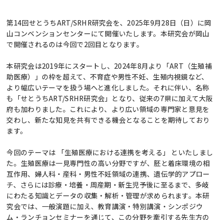
第14回せとうちART/SRHR研究会を、2025年9月28日（日）に岡
山コンベンションセンターにて開催いたします。本研究会が岡山
で開催されるのは今回で2回目となります。
本研究会は2019年にスタートし、2024年8月より「ART（生殖補
助医療）」の枠を超えて、不育症や男性不妊、生殖内視鏡など、
より幅広いテーマを扱う場へと進化しました。それに伴い、名称
も「せとうちART/SRHR研究会」となり、従来の7県に加えて大阪
府も加わりました。これにより、より広い領域の専門家と意見を
交わし、新たな知見を共有できる機会となることを期待しており
ます。
今回のテーマは 「生殖医療における連携を考える」 といたしまし
た。生殖医療は一見専門性の高い分野ですが、胚と着床環境の相
互作用、婦人科・産科・男性不妊領域の連携、遺伝学的アプロー
チ、さらには診療・培養・周産期・新生児予後に至るまで、多岐
にわたる知識とデータの収集・解析・管理が求められます。本研
究会では、一般演題に加え、教育講演・特別講演・シンポジウ
ム・ランチョンセミナーを通じて、この分野を牽引する先生方の