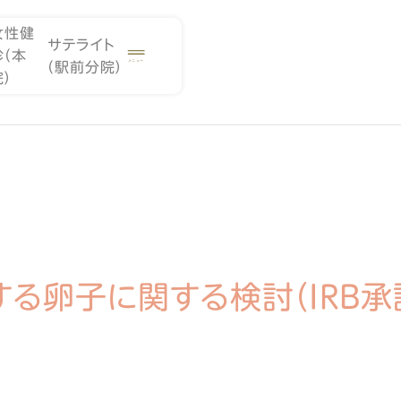
女性健
サテライト
診（本
（駅前分院）
院）
卵子に関する検討（IRB承認