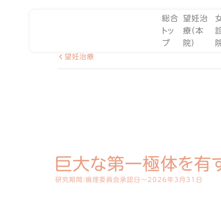
総合
望妊治
トッ
療（本
プ
院）
望妊治療
巨大な第一極体を有する
研究期間：倫理委員会承認日～2026年3月31日