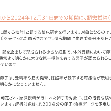
から2024年12月31日までの期間に、顕微授精（
関する検討」と題する臨床研究を行います。対象となるのは、20
SI）を受けられた患者さまです。研究期間は倫理委員会承認日か
一部を放出して形成される小さな細胞で、体外受精において卵
通常より明らかに大きな第一極体を有する卵子が認められるこ
っています。
る卵子は、受精率や胚の発育、妊娠率が低下する可能性が示唆
明らかになっていません。
と判定され、顕微授精が行われた卵子を対象に、胚の培養成績
います。解析対象は、約300名分の卵子・治療データを予定し