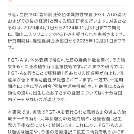
へ
今回、当院では「着床前胚染色体異数性検査（PGT-A）の現状
およびその後の経過」と題する臨床研究を行います。対象とな
るのは、2020年4月1日から2024年12月31日までの期間
に、岡山二人クリニックでPGT-Aを受けられた患者さまです。
研究期間は、倫理委員会承認日から2026年12月31日までで
す。
PGT-Aは、体外受精で得られた胚の染色体数を調べ、その結
果をもとに胚移植を行う医療技術です。これまでの研究では、
PGT-Aを行うことで胚移植1回あたりの妊娠率が向上し、流
産率が低下する可能性が報告されています。一方で、一定期
間内に出産に至る割合（累積生児獲得率）や、年齢層による有
効性の違い、出生したお子さまの経過については、十分な国
内データがないのが現状です。
本研究では、当院でPGT-Aを受けられた患者さまの過去の治
療データを解析し、年齢層別の妊娠成績や、妊娠経過、出生
児の予後などについて検討します。これにより、PGT-Aのよ
り適切な適応や、今後の治療選択に役立つ情報を明らかにす