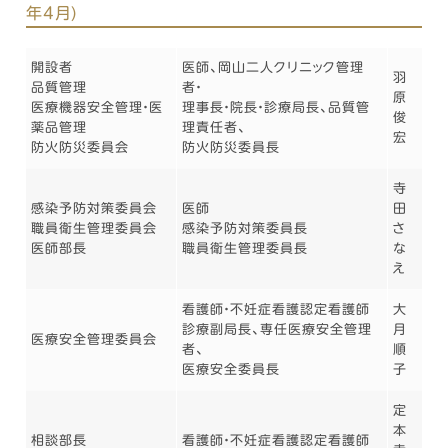
年4月)
開設者
医師、岡山二人クリニック管理
羽
品質管理
者・
原
医療機器安全管理・医
理事長・院長・診療局長、品質管
俊
薬品管理
理責任者、
宏
防火防災委員会
防火防災委員長
寺
感染予防対策委員会
医師
田
職員衛生管理委員会
感染予防対策委員長
さ
医師部長
職員衛生管理委員長
な
え
看護師・不妊症看護認定看護師
大
診療副局長、専任医療安全管理
月
医療安全管理委員会
者、
順
医療安全委員長
子
定
本
相談部長
看護師・不妊症看護認定看護師