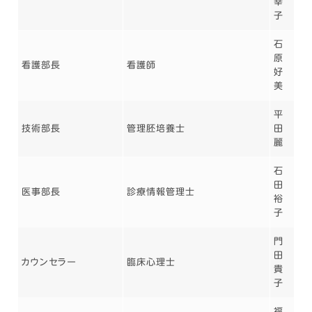
幸
子
石
原
看護部長
看護師
好
美
平
技術部長
管理胚培養士
田
麗
石
田
医事部長
診療情報管理士
裕
子
門
田
カウンセラー
臨床心理士
貴
子
福