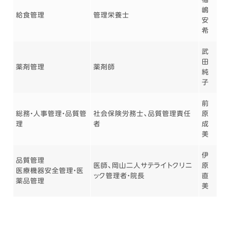
嶋
給食管理
管理栄養士
安
希
武
田
薬剤管理
薬剤師
純
子
前
総務・人事管理・品質管
社会保険労務士、品質管理責任
原
理
者
成
美
伊
品質管理
医師、岡山二人サテライトクリニ
原
医療機器安全管理・医
ック管理者・院長
直
薬品管理
美