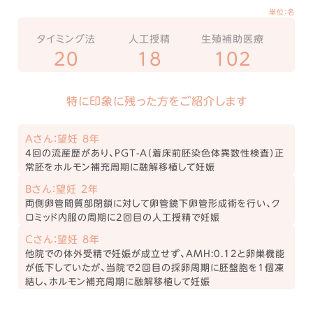
単位：名
タイミング法
人工授精
生殖補助医療
20
18
102
特に印象に残った方をご紹介します
Aさん：望妊 8年
4回の流産歴があり、PGT-A（着床前胚染色体異数性検査）正
常胚をホルモン補充周期に融解移植して妊娠
Bさん：望妊 2年
両側卵管間質部閉鎖に対して卵管鏡下卵管形成術を行い、ク
ロミッド内服の周期に2回目の人工授精で妊娠
Cさん：望妊 8年
他院での体外受精で妊娠が成立せず、AMH:0.12と卵巣機能
が低下していたが、当院で2回目の採卵周期に胚盤胞を1個凍
結し、ホルモン補充周期に融解移植して妊娠